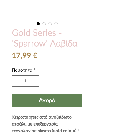
Gold Series -
'Sparrow' Λαβίδα
Τιμή
17,99 €
Ποσότητα
*
Αγορά
Χειροποίητες από
ανοξείδωτο
ατσάλι, με επεξεργασία
τεχνολογίας
plasma
(
gold
colour
)
!