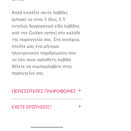
Απλά επιλέξτε πέντε λαβίδες
(μπορεί να είναι 5 ίδιες, ή 5
εντελώς διαφορετικά είδη λαβίδας
από την Golden series) στο καλάθι
της παραγγελία σας. Στη συνέχεια,
στείλτε μας ένα μήνυμα
ηλεκτρονικού ταχυδρομείου που
να λέει ποια πρόσθετη λαβίδα
θέλετε να συμπεριλάβετε στην
παραγγελία σας.
ΠΕΡΙΣΣΟΤΕΡΕΣ ΠΛΗΡΟΦΟΡΙΕΣ
ΠΩΣ ΝΑ ΜΕ ΧΡΗΣΙΜΟΠΟΙΗΣΕΙΣ
ΕΧΕΤΕ ΕΡΩΤHΣΕΙΣ?
Τα εξτένσιον βλεφαρίδων δεν είναι
1 ΕΙΝΑΙ ΑΠΑΡΑΙΤΗΤΑ?
εύκολη δουλειά...
Είναι πολύ σημαντικό να