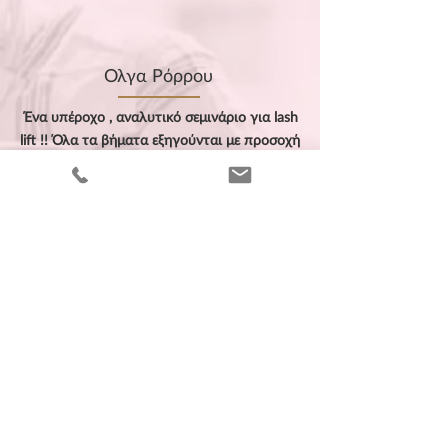
Ολγα Ρόρρου
Ένα υπέροχο , αναλυτικό σεμινάριο για lash
lift !! Όλα τα βήματα εξηγούνται με προσοχή
και λεπτομέρεια !!! Το προτείνω
ανεπιφύλακτα !!
Αντωνια Μαργαρωνη
Απίστευτη,υπ
έροχη Σούλα
Κουτσογιαννάκη και από κοντά που έχω
παρακολουθήσει το σεμιναριο
βλεφαρίδων onebyobe και από την
άνεση του σπιτιού μου με το online lash
lift!!