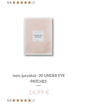
5.0
★
★
★
★
★
2
2
πατς (μεγάλο) -20 UNDER EYE
PATCHES
Τιμή
14,99 €
5.0
★
★
★
★
★
1
1