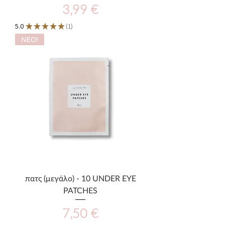
Τιμή
3,99 €
5.0
★
★
★
★
★
1
1
ΝΕΟ!
πατς (μεγάλο) - 10 UNDER EYE
PATCHES
Τιμή
7,50 €