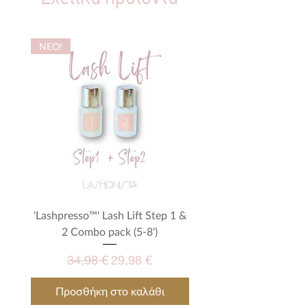
NEO!
'Lashpresso™' Lash Lift Step 1 &
Μεγενθυτικά γυαλιά - M
2 Combo pack (5-8')
Κανονική τιμή
Τιμή Έκπτωσης
34,98 €
29,98 €
Προσθήκη στο καλάθι
Προσθήκη στο καλ