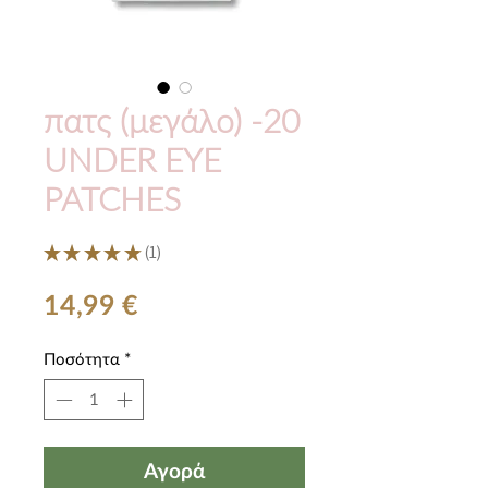
πατς (μεγάλο) -20
UNDER EYE
PATCHES
★
★
★
★
★
1
1
Τιμή
14,99 €
Ποσότητα
*
Αγορά