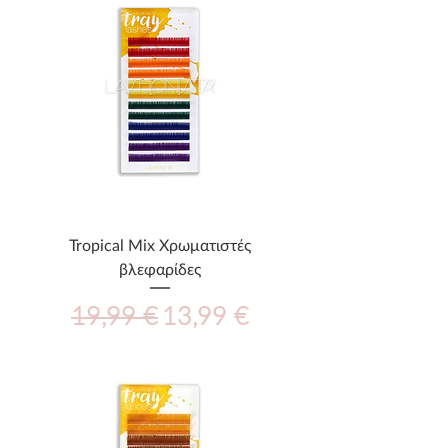
Tropical Mix Χρωματιστές
βλεφαρίδες
Κανονική τιμή
Τιμή Έκπτωσης
19,99 €
13,99 €