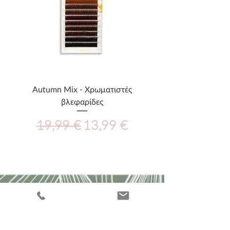
Autumn Mix - Χρωματιστές
βλεφαρίδες
Κανονική τιμή
Τιμή Έκπτωσης
19,99 €
13,99 €