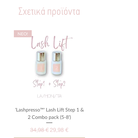
Σχετικά προϊόντα
NEO!
'Lashpresso™' Lash Lift Step 1 &
Μεγενθυτικά γυαλιά - M
2 Combo pack (5-8')
Κανονική τιμή
Τιμή Έκπτωσης
34,98 €
29,98 €