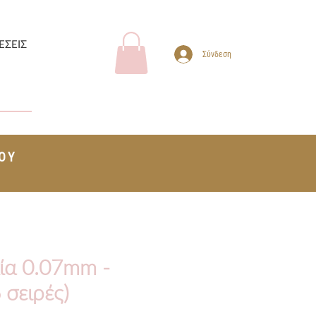
ΕΣΕΙΣ
Σύνδεση
ΤΟΥ
+
κία 0.07mm -
 σειρές)