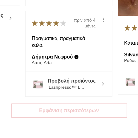
ς
πριν από 4
★
★
★
★
★
μήνες
★
★
Πραγματικά, πραγματικά
Καταπ
καλό.
Silvan
Δήμητρα Νεφρού
Ρόδος,
Άρτα, Arta
Προβολή προϊόντος
'Lashpresso™' L...
Εμφάνιση περισσότερων