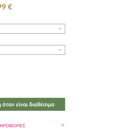
νονική
Τιμή
99 €
μή
Έκπτωσης
 όταν είναι διαθέσιμο
ΛΗΡΟΦΟΡΙΕΣ