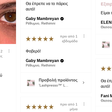
πελάτισσες η γι
Θα έπρεπε να το πάρεις αυτό!
Εξαιρ
να ξεχωρίζουν.
Είμαι 
Gaby Mambreyan
0.25mm
Ρέθυμνο, Rethimni
Άψογες για...
(τι
ELENI 
παχιά και δυνατ
φωτογραφήσεις ή
πριν από 1
★
★
★
★
★
να δώσετε ένα 
εβδομάδα
Ωστόσο δεν είναι
που έχουν λεπτέ
Φοβερό!
 2
κάθοδος » των φ
ες
συμβεί, και τα ε
Gaby Mambreyan
Ρέθυμνο, Rethimni
πιο γρήγορα λόγ
★
★
η ένωση της κόλ
ύ
Προβολή προϊόντος
Θα έπρ
'Lashpresso™' L...
Fani M
πριν από 1
★
★
★
★
★
μήνα