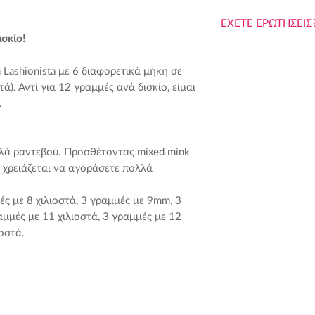
ΤΙ ΠΙΣΤΕΥΟΥΜΕ?
ΕΧΕΤΕ ΕΡΩΤΗΣΕΙΣ
ισκίο!
Δεν θέλουμε να σπ
1 ΑΠΟ ΤΙ ΚΑΤΑΣΚ
αγοράζοντας κάτι πο
ΒΛΕΦΑΡΙΔΕΣ ΣΑΣ?
 Lashionista με 6 διαφορετικά μήκη σε
σας δώσουμε μια γρ
τά). Αντί για 12 γραμμές ανά δισκίο, είμαι
πλεονεκτήματα και
Από πραγματικό μετ
.
δεν είναι δυνατόν 
ΠΡΟΤΕΡΗΜΑΤΑ ΤΗ
από πραγματικό μετά
Πανεύκολο. Η μ
Το μετάξι σαν πρ
σε μια J, κάνει 
λλά ραντεβού. Προσθέτοντας mixed mink
δεν είναι δυνατό
εξτένσιον βλεφα
 χρειάζεται να αγοράσετε πολλά
καμπυλότητες κα
Ιδανική για... Ώ
Είναι πολύ εύθρα
(που έχουν πολύ 
μές με 8 χιλιοστά, 3 γραμμές με 9mm, 3
τραβούσατε με τ
πελάτισσες που
αμμές με 11 χιλιοστά, 3 γραμμές με 12
λεπτότητα.
ιοστά.
Αντί 'αυτού, είναι
ίνες PΒΤ ή « συνθετ
ΜΕΙΟΝΕΚΤΗΜΑΤΑ 
sci- fi, αλλά είναι ι
Πάρα πολύ λεπτή 
Μαλακές, γυαλιστ
δυστυχώς, πάρα 
πραγματικές μας
περισσότερους π
Με φυσικό τελεί