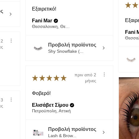
★
★
Εξαιρετικό!
ς
Εξαιρε
Fani Mar
Θεσσαλονικη, Θεσσαλονίκη
Fani M
 2
Προβολή προϊόντος
ες
Shy Snowflake (...
πριν από 2
★
★
★
★
★
μήνες
Φοβερό!
 3
Ελισάβετ Σίμου
ες
Πετρούπολη, Αττική
Προβολή προϊόντος
Lash & Brow...