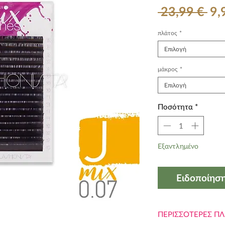
Κα
 23,99 € 
9,
τι
πλάτος
*
Επιλογή
μάκρος
*
Επιλογή
Ποσότητα
*
Εξαντλημένο
Ειδοποίηση
ΠΕΡΙΣΣΟΤΕΡΕΣ Π