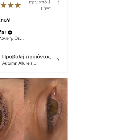
πριν από 1
★
★
★
μήνα
τικό!
ar
Θεσσαλονικη, Θεσσαλονίκη
Προβολή προϊόντος
Autumn Allure (...