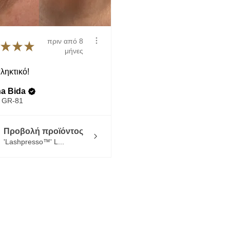
πριν από 8
★
★
★
μήνες
ληκτικό!
a Bida
 GR-81
Προβολή προϊόντος
'Lashpresso™' L...