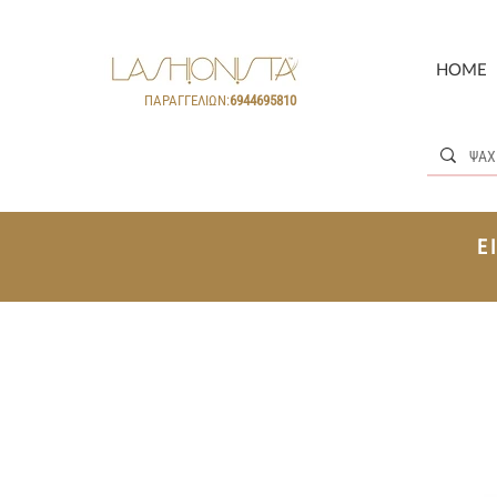
HOME
ΠΑΡΑΓΓΕΛΙΩΝ:
6944695810
Ε