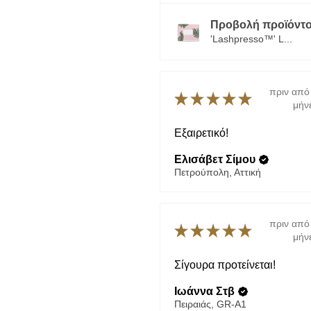
Προβολή προϊόντο
'Lashpresso™' L...
πριν από
★
★
★
★
★
μήν
Εξαιρετικό!
Ελισάβετ Σίμου
Πετρούπολη, Αττική
πριν από
★
★
★
★
★
μήν
Σίγουρα προτείνεται!
Ιωάννα Στβ
Πειραιάς, GR-A1