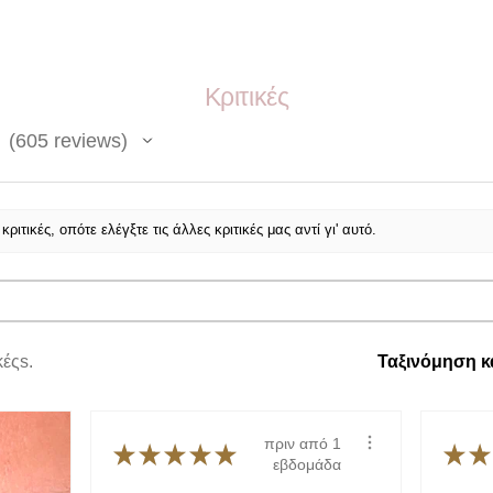
λαμπερή εμφάνι
πραγματικά μαλλ
Αποστειρωμένες κ
Το ανώτερο στρώ
ΤΙ ΟΓΚΟ / ΠΑΧΟΣ?
Κριτικές
όταν έρχεται σε
για να σχηματίσ
0.15mm
605
reviews
δεσμό.
605
Ιδανικές για...
να
βλεφαρίδες που ε
2 ΠΟΣΑ ΕΧΤΕΝΣΙΟ
να εφαρμόσετε ε
ΚΑΘΕ ΔΙΣΚΙΟ?
διαρκούν περισσ
ιτικές, οπότε ελέγξτε τις άλλες κριτικές μας αντί γι' αυτό.
για την ένωση τη
Δεδομένου ότι οι β
Δεν είναι κατάλλ
πλήθος (0,5-1 g), ό
θέλουν περισσότ
τόσο περισσότερες π
βλεφαρίδες ή ακ
βλεφαρίδες.
ςs.
Ταξινόμηση κ
0.20mm
Φανταστικές για.
επιβαρύνετε τις
πριν από 1
★
★
★
★
★
★
★
εβδομάδα
Δεν είναι η ιδανι