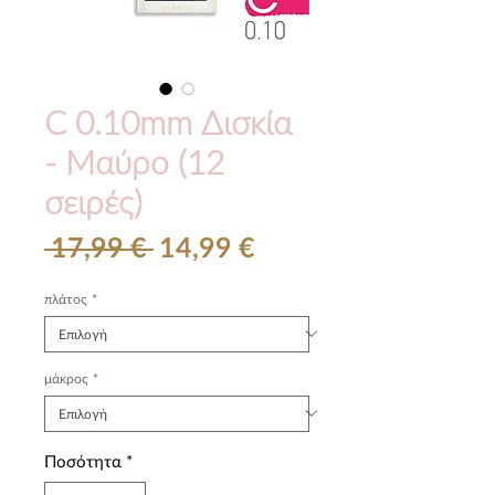
C 0.10mm Δισκία
- Μαύρο (12
σειρές)
Κανονική
Τιμή
 17,99 € 
14,99 €
τιμή
Έκπτωσης
πλάτος
*
μάκρος
*
Ποσότητα
*