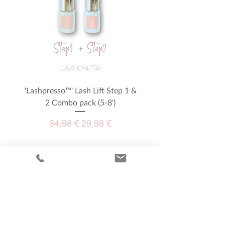
'Lashpresso™' Lash Lift Step 1 &
Μεγενθυτικά γυαλιά - M
2 Combo pack (5-8')
Κανονική τιμή
Τιμή Έκπτωσης
34,98 €
29,98 €
Προσθήκη στο καλάθι
Προσθήκη στο καλ