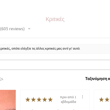
Κριτικές
605
reviews
605
ιτικές, οπότε ελέγξτε τις άλλες κριτικές μας αντί γι' αυτό.
ςs.
Ταξινόμηση κ
πριν από 1
★
★
★
★
★
★
★
εβδομάδα