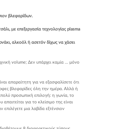
Και αν το κάνετε γι
Εμείς τουλάχιστον
λαβίδα εξτένσιον β
η αντιβακτηριδιακώ
νσιον βλεφαρίδων.
γιατί είναι η επέκτ
αποθηκεύστε σε ειδ
καλύτερα, χρησιμοπ
σάλι, με επεξεργασία
τεχνολογίας
plasma
Υπάρχουν πολλές απ
μπερδευτείτε. Σωστ
ρνάκι, αλκοόλ ή ασετόν δίχως να χάσει
2 ΠΩΣ ΠΡΕΠΕΙ ΝΑ
ΟΛΑ ΟΣΑ ΠΡΑΓΜΑΤ
ΕΙΝΑΙ...
Εμείς συνιστάμε α
εχνική volume; Δεν υπάρχει καμία ... μόνο
τις λαβίδες σας, στ
που εφαρμόζεται στ
• Μπορώ να τοποθ
ζευγάρι αντικατάστ
χωρίς να καταπονώ
ίναι απαραίτητη για να εξασφαλίσετε ότι
• Αν μου πέσουν, 
ρφες βλεφαρίδες όλη την ημέρα. Αλλά ή
Γιατί; Ακόμα κι αν ε
περισσότερες περιπ
α πολύ προσωπική επιλογή: η γωνία, το
μεγάλες πτώσεις με
• Μπορώ να τις απ
 απαιτείται για το κλείσιμο της είναι
ιδιαίτερα σκληρή ε
σκουριάζουν, ή να 
ν επιλέγετε μια λαβίδα εξτένσιον
λαβίδες σας στον ο
• Είναι οι άκριες 
απορριμμάτων.
τοποθετήσω και 0,0
α διαθέτουμε 8 διαφορετικούς τύπους