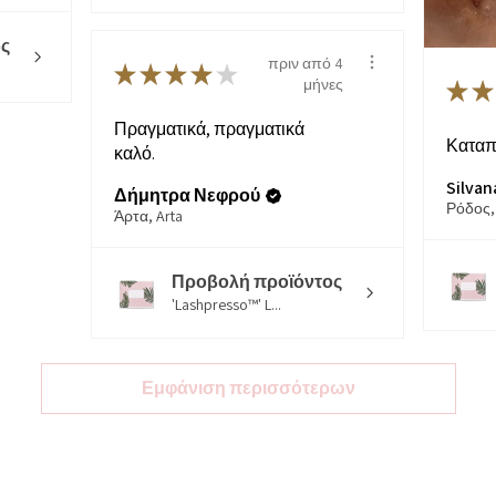
ς
πριν από 4
★
★
★
★
★
μήνες
★
★
Πραγματικά, πραγματικά
Καταπ
καλό.
Silvan
Δήμητρα Νεφρού
Ρόδος,
Άρτα, Arta
Προβολή προϊόντος
'Lashpresso™' L...
Εμφάνιση περισσότερων