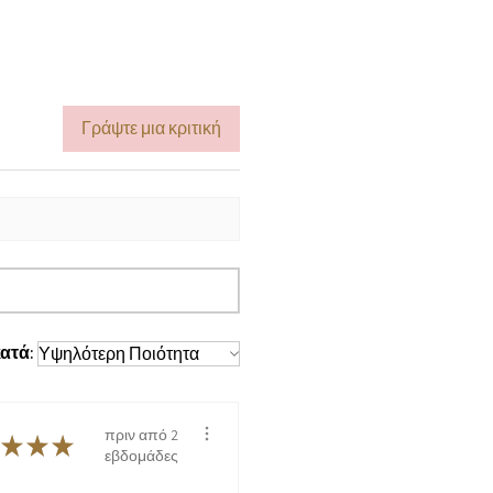
Γράψτε μια κριτική
ατά:
πριν από 2
★
★
★
εβδομάδες