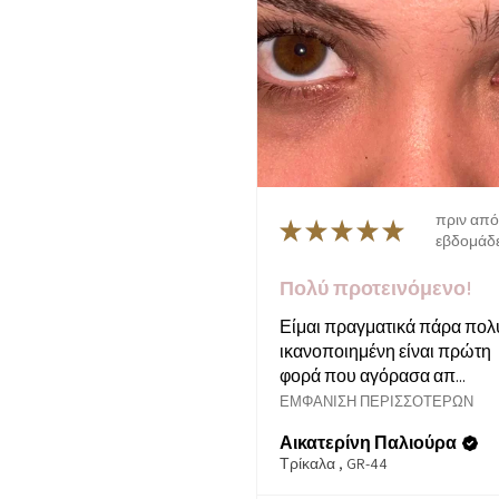
πριν από
★
★
★
★
★
εβδομάδ
Πολύ προτεινόμενο!
Είμαι πραγματικά πάρα πολ
ικανοποιημένη είναι πρώτη
φορά που αγόρασα απ...
ΕΜΦΆΝΙΣΗ ΠΕΡΙΣΣΌΤΕΡΩΝ
Αικατερίνη Παλιούρα
Τρίκαλα , GR-44