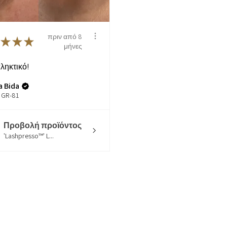
πριν από 8
★
★
★
μήνες
ληκτικό!
a Bida
 GR-81
Προβολή προϊόντος
'Lashpresso™' L...