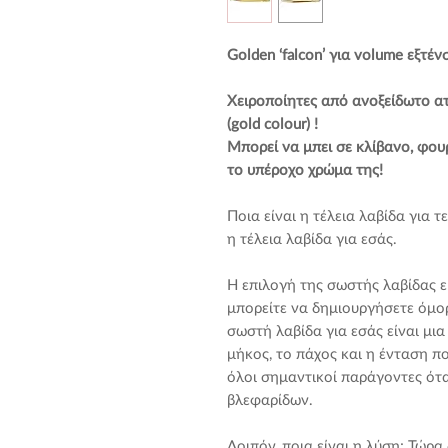
Golden ‘falcon’ για volume εξτέ
Χειροποίητες από
ανοξείδωτο ατ
(
gold
colour
)
!
Μπορεί να μπει σε κλίβανο, φου
το υπέροχο χρώμα της!
Ποια είναι η τέλεια λαβίδα για τ
η τέλεια λαβίδα για εσάς.
Η επιλογή της σωστής λαβίδας ε
μπορείτε να δημιουργήσετε όμο
σωστή λαβίδα για εσάς είναι μι
μήκος, το πάχος και η ένταση που
όλοι σημαντικοί παράγοντες ότα
βλεφαρίδων.
Λοιπόν, ποια είναι η λύση; Τώρ