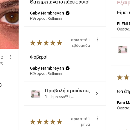
Θα έπρεπε να το πάρεις αυτό!
Εξαιρ
Είμαι 
Gaby Mambreyan
Ρέθυμνο, Rethimni
ELENI 
πριν από 1
★
★
★
★
★
εβδομάδα
Φοβερό!
 2
ες
Gaby Mambreyan
Ρέθυμνο, Rethimni
★
★
ύ
Προβολή προϊόντος
Θα έπρ
'Lashpresso™' L...
Fani M
πριν από 1
★
★
★
★
★
μήνα