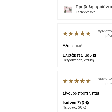
Προβολή προϊόντο
'Lashpresso™' L...
πριν από
★
★
★
★
★
μήν
Εξαιρετικό!
Ελισάβετ Σίμου
Πετρούπολη, Αττική
πριν από
★
★
★
★
★
μήν
Σίγουρα προτείνεται!
Ιωάννα Στβ
Πειραιάς, GR-A1