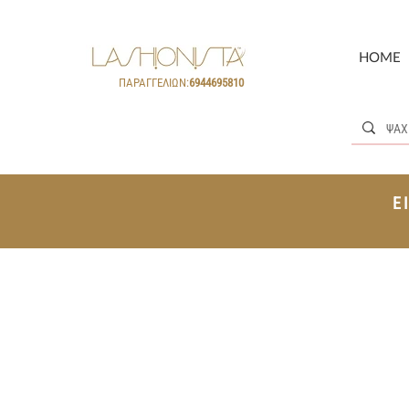
HOME
ΠΑΡΑΓΓΕΛΙΩΝ:
6944695810
Ε