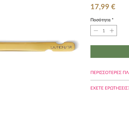
Τιμ
17,99 €
Ποσότητα
*
ΠΕΡΙΣΣΟΤΕΡΕΣ Π
ΠΩΣ ΝΑ ΜΕ ΧΡΗΣ
ΕΧΕΤΕ ΕΡΩΤHΣΕΙΣ
Τα εξτένσιον βλεφα
1 ΕΙΝΑΙ ΑΠΑΡΑΙΤΗ
δουλειά...
Είναι πολύ σημαντι
...Χρειάζονται ώρες
λαβίδων. Έτσι, ώστε
ακρίβεια... και με
μην κατανέμονται 