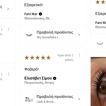
★
★
Εξαιρετικό!
ς
Εξαιρε
Fani Mar
Θεσσαλονικη, Θεσσαλονίκη
Fani M
 2
Προβολή προϊόντος
ες
Shy Snowflake (...
πριν από 2
★
★
★
★
★
μήνες
Φοβερό!
 3
Ελισάβετ Σίμου
ες
Πετρούπολη, Αττική
Προβολή προϊόντος
Lash & Brow...