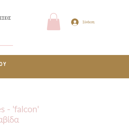
ΕΣΕΙΣ
Σύνδεση
ΤΟΥ
+
s - 'falcon'
αβίδα