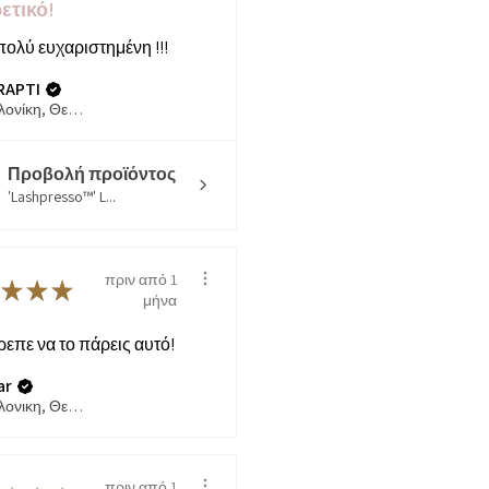
ετικό!
πολύ ευχαριστημένη !!!
RAPTI
Θεσσαλονίκη, Θεσσαλονίκη
Προβολή προϊόντος
'Lashpresso™' L...
πριν από 1
★
★
★
μήνα
επε να το πάρεις αυτό!
ar
Θεσσαλονικη, Θεσσαλονίκη
πριν από 1