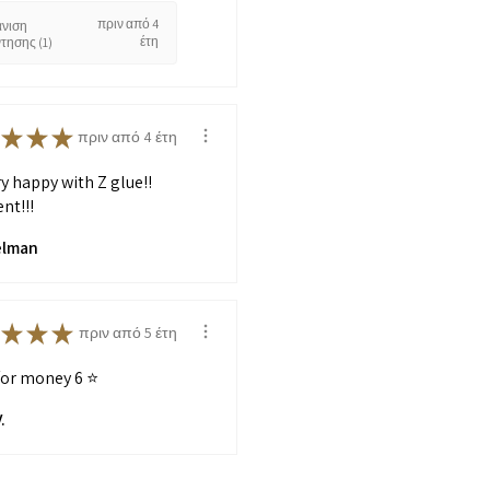
πριν από 4
νιση
έτη
τησης (1)
★
★
★
πριν από 4 έτη
ry happy with Z glue!!
nt!!!
elman
★
★
★
πριν από 5 έτη
for money 6 ⭐️
.