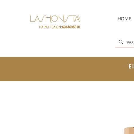
HOME
ΠΑΡΑΓΓΕΛΙΩΝ:
6944695810
Ε