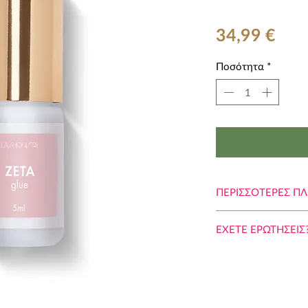
Τιμ
34,99 €
Ποσότητα
*
ΠΕΡΙΣΣΟΤΕΡΕΣ Π
ΓΙΑΤΙ ΝΑ ΡΙΣΚΑΡΩ;
ΕΧΕTE ΕΡΩΤΗΣΕΙΣ
Η επιλογή της σ
εξτένσιον βλεφαρ
1. ΠΟΣΟ ΚΑΙΡΟ Θ
πολύ σημαντική.
ΒΛΕΦΑΡΙΔΑΣ (ΤΡΙΧ
Εφαρμόζουμε ex
Μισούμε τις διαφημ
χρόνια. Έτσι είμα
τις κόλλες που στηρ