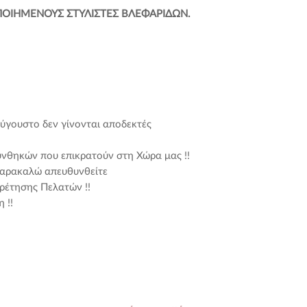
Ναι
, αν σκοπεύετε 
ΠΟΙΗΜΕΝΟΥΣ ΣΤΥΛΙΣΤΕΣ ΒΛΕΦΑΡΙΔΩΝ.
ισχυρότερη κόλλα ε
πελάτη στον οποίο 
παρελθόν μια ασθεν
Omega στη Delta ή 
Όχι
αν έχετε σκοπό
ασθενέστερη κόλλα 
 Αύγουστο δεν γίνονται αποδεκτές
χρησιμοποιήσει μια
Delta στην Omega, ή
νθηκών που επικρατούν στη Χώρα μας !!
παρακαλώ απευθυνθείτε
4. ΠΟΣΟ ΘΑ ΚΡΑΤΗ
ρέτησης Πελατών !!
ΕΞΤΕΝΣΙΟΝ ΒΛΕΦΑ
 !!
Εάν αποθηκεύσετε 
την μακριά από τη 
πίσω αμέσως) θα πρ
μήνες μετά το άνοι
ανοιχτεί.