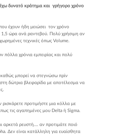
Πολύ επιλεκτικοί
Έτσι, θα είμαστε ειλ
α έχω δυνατό κράτημα και γρήγορο χρόνο
Όταν αναπτύξαμε
περισσότερο χρόνο,
αφαιρέσουμε τα 
περήφανες για μας.
κόλλες που είχα
ένωση της κόλλας ε
υ που έχουν ήδη μειώσει τον χρόνο
Και αυτό κάναμε!
παράγοντες....
 1,5 ώρα ανά ραντεβού. Πολύ χρήσιμη αν
και οι πελάτες 
Οι ικανότητες σ
χωρημένες τεχνικές όπως Volume.
εμείς.
Ότι τα εξτένσιο
μεσαίου κύκλου 
ΠΑΙΞΕ ΜΕ ΑΣΦΑΛΕ
υν πόλλα χρόνια εμπειρίας και πολύ
Ο κατάλληλος όγ
Μην είσαι χαζούλι ..
(0,15 mm είναι η
σου προτείνουμε τ
... και φυσικά, τ
Μόνο για πιστοπ
ς καθώς μπορεί να στεγνώσω πρίν
πελάτης σας!
βλεφαρίδων.
 στη δώτρια βλεφαρίδα με αποτέλεσμα να
Κατάλληλο μόνο
ς.
Σε γενικές γραμμές,
μάτια!
πάρετε έναν δυνατό
Κάνε Δοκιμή Pat
ν ρισκάρετε προτιμήστε μια κόλλα με
εβδομάδες με την D
πριν από την ε
ως τις αγαπημένες μου Delta ή Sigma.
γέμισμα.
Ποτέ μην επιχει
extension βλεφα
2. ΠΡΕΠΕΙ ΝΑ ΦΥΛ
αι αρκετά ρευστή…. αν προτιμάτε ποιό
EXTENSION ΒΛΕΒΑ
ha. Δεν είναι κατάλληλη για ευαίσθητα