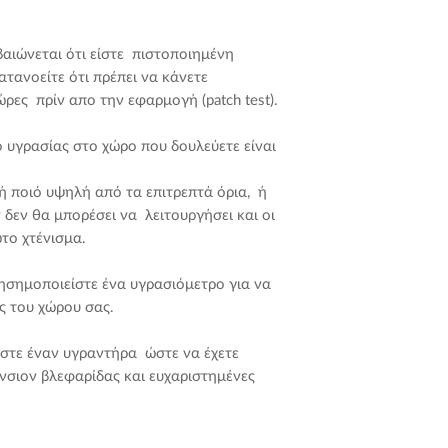
Εντάξει, ανεχτείτε μ
σπασικλάκια με τις 
αιώνεται ότι είστε πιστοποιημένη
ατανοείτε ότι πρέπει να κάνετε
Είναι απαραίτητο ν
ρες πρίν απο την εφαρμογή (patch test).
μόνο αν έχετε αγορ
ιδιαίτερα θερμό το 
 υγρασίας στο χώρο που δουλεύετε είναι
ξεχάσετε να την βγ
χρήση της, διαφορε
 ή ποιό υψηλή από τα επιτρεπτά όρια, ή
ένωση. Ωστόσο, το 
 δεν θα μπορέσει να λειτουργήσει και οι
ένα κλιματιζόμενο
το χτένισμα.
υγρασίας 25-75) σε
ησημοποιείστε ένα υγρασιόμετρο για να
3. ΘΑ ΣΥΝΙΣΤΟΥΣ
ς του χώρου σας.
ΠΕΛΑΤΕΣ ΑΝ ΧΡΗ
ΔΙΑΦΟΡΕΤΙΚΗ ΚΟ
άστε έναν υγραντήρα ώστε να έχετε
LASHIONISTA;
νσιον βλεφαρίδας και ευχαριστημένες
Και ναι και όχι.