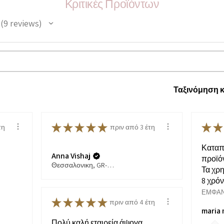
Κριτικές Προϊόντων
9
reviews
9
Ταξινόμηση κ
★
★
★
★
★
★
★
τη
πριν από 3 έτη
Καταπ
Anna Vishaj
προϊόν
Θεσσαλονικη, GR-54, Greece
Τα χρ
8 χρόν.
ΕΜΦΆΝ
★
★
★
★
★
πριν από 4 έτη
maria 
Πολύ καλή εταιρεία άψογα