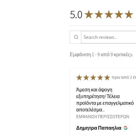
5.0
★
★
★
★
★
Εμφάνιση 1 - 9 από 9 κριτικέςs.
★
★
★
★
★
πριν από 2 έ
Άμεση και άψογη
εξυπηρέτηση! Τέλεια
προϊόντα με επαγγελματικό
αποτελέσμα...
ΕΜΦΆΝΙΣΗ ΠΕΡΙΣΣΌΤΕΡΩΝ
Δημητρα Παπαηλια