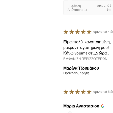
πριν από 2
Εμφάνιση
έτη
Απάντησης (1)
★
★
★
★
★
πριν από 4 έ
Είμαι πολύ ικανοποιημένη,
μακράν η αγαπημένη μου!
Κάνω Volume σε 1,5 ώρα...
ΕΜΦΆΝΙΣΗ ΠΕΡΙΣΣΌΤΕΡΩΝ
Μαρίνα Τζουμάκου
Ηράκλειο, Κρήτη
★
★
★
★
★
πριν από 6 έ
Μαρια Αναστασιου