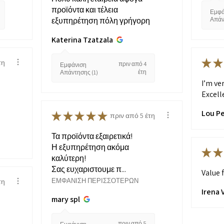
προϊόντα και τέλεια
Εμφά
εξυπηρέτηση πόλη γρήγορη
Απάν
Katerina Tzatzala
★
★
τη
πριν από 4
Εμφάνιση
έτη
Απάντησης (1)
I’m ve
Excelle
Lou P
★
★
★
★
★
πριν από 5 έτη
Τα προϊόντα εξαιρετικά!
Η εξυπηρέτηση ακόμα
★
★
καλύτερη!
Σας ευχαριστουμε π...
Value 
ΕΜΦΆΝΙΣΗ ΠΕΡΙΣΣΌΤΕΡΩΝ
τη
Irena V
mary spl
πριν από 5