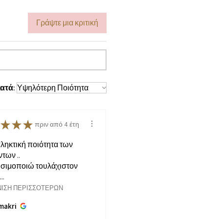
Γράψτε μια κριτική
ατά:
★
★
★
πριν από 4 έτη
ληκτική ποιότητα των
των ..
ησιμοποιώ τουλάχιστον
..
ΙΣΗ ΠΕΡΙΣΣΌΤΕΡΩΝ
makri