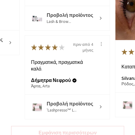
Προβολή προϊόντος
Lash & Brow...
ς
πριν από 4
★
★
★
★
★
μήνες
★
★
Πραγματικά, πραγματικά
Καταπ
καλό.
Silvan
Δήμητρα Νεφρού
Ρόδος,
Άρτα, Arta
Προβολή προϊόντος
'Lashpresso™' L...
Εμφάνιση περισσότερων