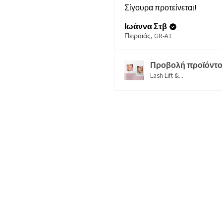
Σίγουρα προτείνεται!
Ιωάννα Στβ
Πειραιάς, GR-A1
Προβολή προϊόντο
Lash Lift &...