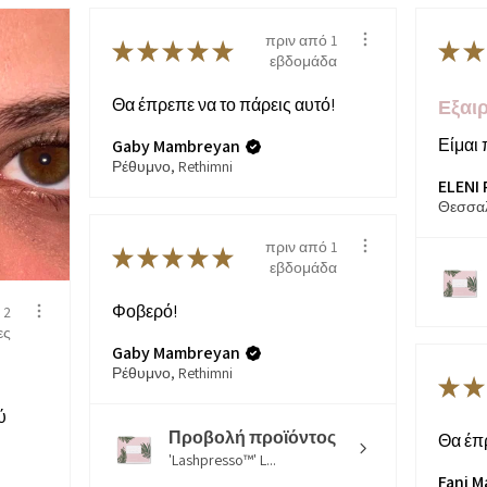
πριν από 1
★
★
★
★
★
★
★
εβδομάδα
Θα έπρεπε να το πάρεις αυτό!
Εξαιρ
Είμαι 
Gaby Mambreyan
Ρέθυμνο, Rethimni
ELENI 
πριν από 1
★
★
★
★
★
εβδομάδα
Φοβερό!
 2
ες
Gaby Mambreyan
Ρέθυμνο, Rethimni
★
★
ύ
Προβολή προϊόντος
Θα έπρ
'Lashpresso™' L...
Fani M