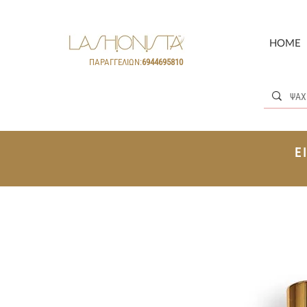
HOME
ΠΑΡΑΓΓΕΛΙΩΝ:
6944695810
Ε