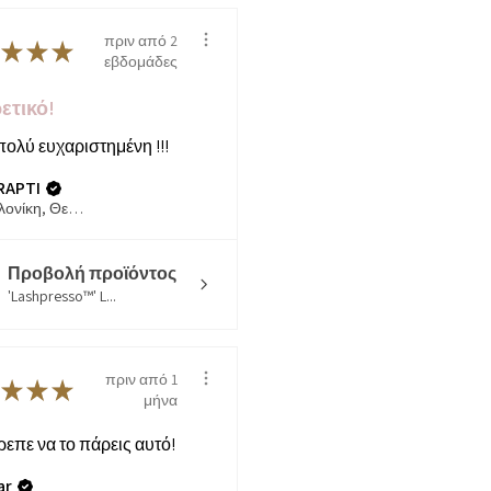
πριν από 2
★
★
★
εβδομάδες
ετικό!
πολύ ευχαριστημένη !!!
RAPTI
Θεσσαλονίκη, Θεσσαλονίκη
Προβολή προϊόντος
'Lashpresso™' L...
πριν από 1
★
★
★
μήνα
επε να το πάρεις αυτό!
ar