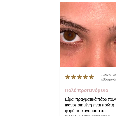
πριν από
★
★
★
★
★
εβδομάδ
Πολύ προτεινόμενο!
Είμαι πραγματικά πάρα πολ
ικανοποιημένη είναι πρώτη
φορά που αγόρασα απ...