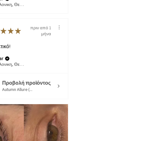
Θεσσαλονικη, Θεσσαλονίκη
πριν από 1
★
★
★
μήνα
τικό!
ar
Θεσσαλονικη, Θεσσαλονίκη
Προβολή προϊόντος
Autumn Allure (...