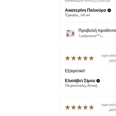
ΕΜΦΆΝΙΣΗ ΠΕΡΙΣΣΌΤΕΡΩΝ
Αικατερίνη Παλιούρα
Τρίκαλα , GR-44
Προβολή προϊόντο
'Lashpresso™' L...
πριν από
★
★
★
★
★
μήν
Εξαιρετικό!
Ελισάβετ Σίμου
Πετρούπολη, Αττική
πριν από
★
★
★
★
★
μήν