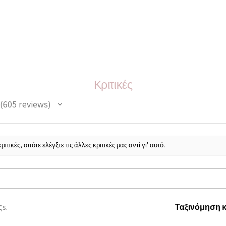
Κριτικές
605
reviews
605
ιτικές, οπότε ελέγξτε τις άλλες κριτικές μας αντί γι' αυτό.
ςs.
Ταξινόμηση κ