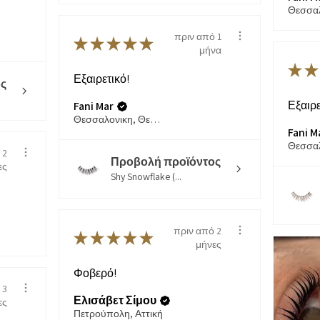
πριν από 1
★
★
★
★
★
μήνα
★
★
Εξαιρετικό!
ς
Εξαιρε
Fani Mar
Θεσσαλονικη, Θεσσαλονίκη
Fani M
 2
Προβολή προϊόντος
ες
Shy Snowflake (...
πριν από 2
★
★
★
★
★
μήνες
Φοβερό!
 3
Ελισάβετ Σίμου
ες
Πετρούπολη, Αττική