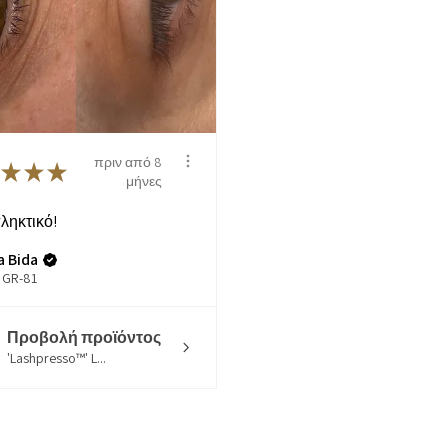
πριν από 8
★
★
★
μήνες
ληκτικό!
a Bida
 GR-81
Προβολή προϊόντος
'Lashpresso™' L...