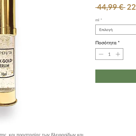
Κα
 44,99 € 
22
τι
ml
*
Επιλογή
Ποσότητα
*
ς και προστασίας των βλεφαρίδων και