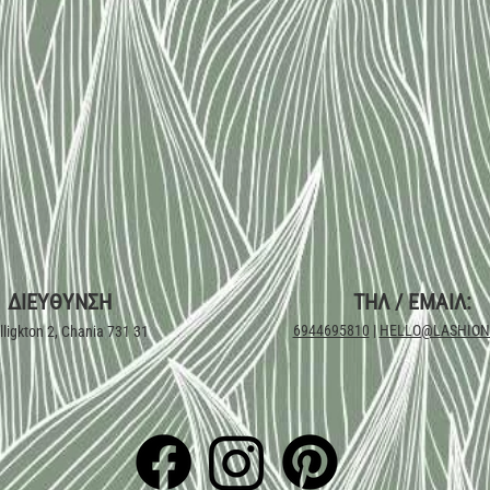
ΔΙΕΥΘΥΝΣΗ
ΤΗΛ / ΕΜΑΙΛ:
6944695810
|
HELLO@LASHIONI
lligkton 2, Chania 731 31