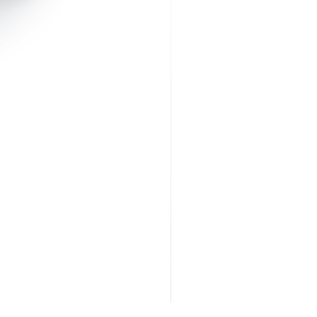
λάκι.
 ξανά (οι περισσότερες μάσκαρες
αρές και δύσκολο να
λεφαρίδες. Τις μελετάς και
α γράψουν στο φακό... μόνο
 για να μάθεις, έτσι δεν είναι?
α τις ξεκολλήσεις από τη
άει πάνω από το κινητό της.
κόλλα?…Είμαι αλλεργική”
σε
.
γοποιεί την διαστημική πρέσα
της σε κοιτάει πάνω από το
υ.
δρώτα σα να ξεφυτρώνει στο
λή, δίχως λάτεξ, ισχυρή κόλλα?
βλεφαρίδες, που γράφουν καλά
ς να τις δεις φορεμένες πριν