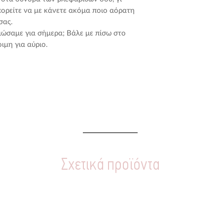
Έχεις άφθονο χρόνο
βλεφαρίδες πριν
πορείτε να με κάνετε ακόμα ποιο αόρατη
προσπερνάς με ζιγκ
Θυμήσου να μην
σας.
κατάστημα ομορφιά
κοντά στην άκρη
ιώσαμε για σήμερα; Βάλε με πίσω στο
μεσημεριανό σου διά
έχει δυσάρεστη 
ιμη για αύριο.
ματιά. Δίπλα στη μ
κολλήσουν και δ
- ψεύτικες βλεφαρίδ
Χαζεύεις τη συγκλο
2 ΠΩΣ ΘΑ ΜΕ ΑΦΑ
και ποιότητες... Αι
Πανεύκολα!
Ξεφλούδισε με α
Θέλεις κάτι να του 
των ματιών σου.
τραβήξεις ανεπιθύμ
Αφαίρεσε τη κόλ
και φυσικά, δεν έχε
από τη τρέσα μο
Σκούπισε με, με 
“Γεια σας, μπορώ ν
ένα μαντιλάκι γι
εντυπωσιακή, πνιγ
Prep Wipes ) κα
Σχετικά προϊόντα
ρωτάει.
μου.
Έτοιμες για την
“Oχι, ευχαριστώ ...
σχεδόν ανακλαστικά
3 ΠΡΕΠΕΙ ΝΑ ΤΗΣ 
τελευταία παρατετα
Εμείς θα προτείνου