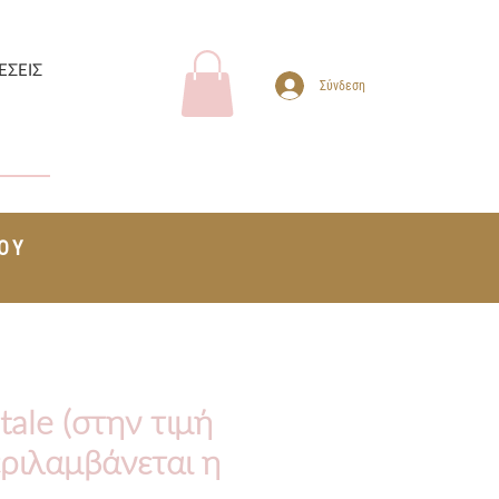
ΕΣΕΙΣ
Σύνδεση
ΤΟΥ
+
ale (στην τιμή
ριλαμβάνεται η