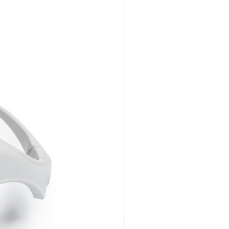
πριν βάλετε το eyeliner σας.
ες, φυσικές βλεφαρίδες... που
ποιαδήποτε κρεμώδης/ελαιώδη
μμάτι σπίθας στο βλέμμα σου.
ΑΣ?
 ΣΥΜΒΟΥΛΕΣ:
ύψεις την τρέσα μου με λίγο
τική.
 δραματικό αποτέλεσμα.
 σου ευκαιρία, δεν μπορείς να
έμπτη ημέρα με το νέο σου
ΡΕΣΩ ΜΑΣΚΑΡΑ ΜΑΖΙ ΤΟΥΣ?
εισες εξώφυλλο? Όνειρο!
 χρειάζεσαι. Εδώ είναι τα
αλό
. Showtime.
τα μειονεκτήματα...
ς γαβγίζει εντολές στο τηλέφωνο
 βλέμμα του πελάτη, να
υνδυάσεις με τις φυσικές σου
ομονησία στην αίθουσα. Ο
ένα πιο «φυσικό» αποτέλεσμα.
Ο κομμωτής ανάβει την
επιπλέον όγκο για μια πιο
αλλιών και ξεκινά τα μαλλιά του
νιση.
ρα έχεις να πετύχεις έναν
ου μυρίζει σαν καλοψημένο κέικ
ό τον φούρνο. Υπέροχα. Δεν
σαι σε θέση να τις