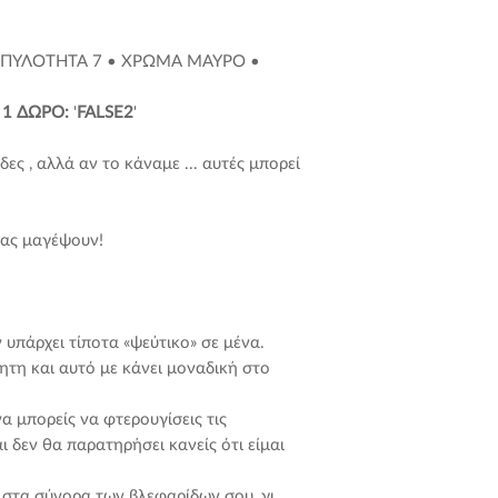
απ... Και το βλέμμ
Αφαιρέστε με, (
καθρέφτη.
Άξιζε το
τσιμπιδάκι φρυδ
ΜΠΥΛΟΤΗΤΑ 7 • ΧΡΩΜΑ ΜΑΥΡΟ •
εξωτερικό άκρη.
Τώρα, ένα τελευταίο
Ελέγξτε το μήκο
 1 ΔΩΡΟ:
'
FALSE2
'
κόψε το εξωτερι
Βαθιά αναπνοή? Οι 
χρειαστεί.
να τις βγάλεις από τ
ς , αλλά αν το κάναμε ... αυτές μπορεί
Άπλωσε μια λεπ
τοποθετείς στα μάτ
της τρέσας μου 
και πάλι. Έχεις αρ
μερικά δευτερόλ
ότι η κόλλα σου αρχ
σας μαγέψουν!
"κολλώδες" αφή
μια σιωπηλή προσε
Τοποθέτησε με κ
μεσάνυχτα, και περ
φυσικών σου βλε
σαν νυχτερίδες, όπω
εσωτερική γωνία
λωρίδας πάνω σ
 υπάρχει τίποτα «ψεύτικο» σε μένα.
ΤΙ ΧΡΕΙΑΖΕΣΑΙ:
λάμ
κολλήσει
ητη και αυτό με κάνει μοναδική στο
Wow! Είναι τέλειε
ΠΟΛΥΑΣΧΟΛΗ ΜΕΛΙΣΣΙΤ
να μπορείς να φτερουγίσεις τις
ΕΠΑΓΓΕΛΜΑΤΙΚΕΣ
 δεν θα παρατηρήσει κανείς ότι είμαι
Ρίχνεις μια ματιά σ
Για ακόμα πιο ε
να γυρίσεις με ε
στα σύνορα των βλεφαρίδων σου, γι