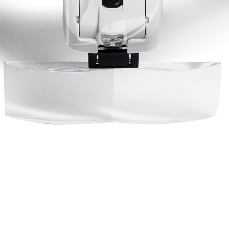
πειράζει όμως, ευκο
χρησιμοποιήσεις
είναι αρκετά λιπ
Τώρα, οι ψεύτικες β
καθαρίζονται).
αναρωτιέσαι πως θ
ένας τρόπος υπάρχει
Καθώς προσπαθείς ν
συσκευασία σε κοιτ
"Περιέχει λάτεξ η 
ρωτάει ενοχλημένη
Ο στυλίστας απενερ
μαλλιών και ο πελά
πανάκριβο ρολόι το
“Χμ…”
Μια χάντρα ι
μέτωπό σου.
ΤΙ ΧΡΕΙΑΖΕΣΑΙ:
Ασφα
Υψηλής ποιότητας 
στο φακό και μπορεί
από την δουλειά.