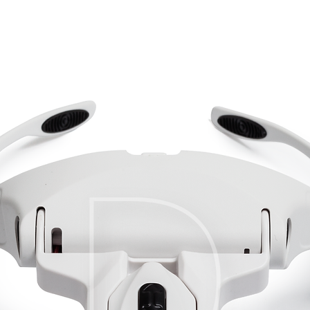
μακιγιάζ σας, αλλά 
ΤΙ ΧΡΕΙΑΖΕΣΑΙ:
Άνετ
Απλά αποφύγετε ο
προσθέτουν ένα κο
σκιά ματιών.
ΜΙΑ ΕΠΑΓΓΕΛΜΑΤΙ
ΕΠΑΓΓΕΛΜΑΤΙΚΕΣ
Δοκίμασε να καλ
Είναι πολύ... απαιτη
eyeliner για πιο
Αλλά είναι η μεγάλη
τα θαλασσώσεις. Π
4. ΜΠΟΡΩ ΝΑ ΦΟ
πρακτορείο και έκλ
Εξαρτάται από το τι
Και
μάλιστα πολύ κ
πλεονεκτήματα και 
Σε διακόπτει, καθώ
ΘΕΤΙΚΑ
της, και πιάνεις το
Μπορείς να με σ
προσμένει με ανυπ
βλεφαρίδες για 
χρόνος σε πιέζει. 
Ή αν χρειάζεσαι 
διαστημική πρέσα μ
δραματική εμφά
μοντέλου... έτσι τώ
κινούμενο στόχο, π
ΑΡΝΗΤΙΚΑ
που μόλις βγήκε απ
Μπορεί να μην εί