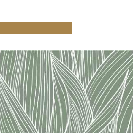
ουμε βρεθεί και εμείς εκεί... και
.
η συλλογή μας από ψεύτικες
 επίλυση πραγματικών
 σας και η δικών μας.
ολαύσεις όσο και εμείς!
α τις κρύψεις, αν πρόκειται να
ναι οι πραγματικές σου