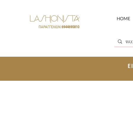
HOME
ΠΑΡΑΓΓΕΛΙΩΝ:
6944695810
Ε