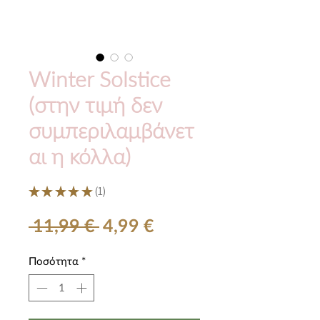
Winter Solstice
(στην τιμή δεν
συμπεριλαμβάνετ
αι η κόλλα)
★
★
★
★
★
1
1
Κανονική
Τιμή
 11,99 € 
4,99 €
τιμή
Έκπτωσης
Ποσότητα
*