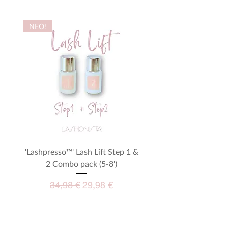
NEO!
'Lashpresso™' Lash Lift Step 1 &
Μεγενθυτικά γυαλιά - M
2 Combo pack (5-8')
Κανονική τιμή
Τιμή Έκπτωσης
34,98 €
29,98 €