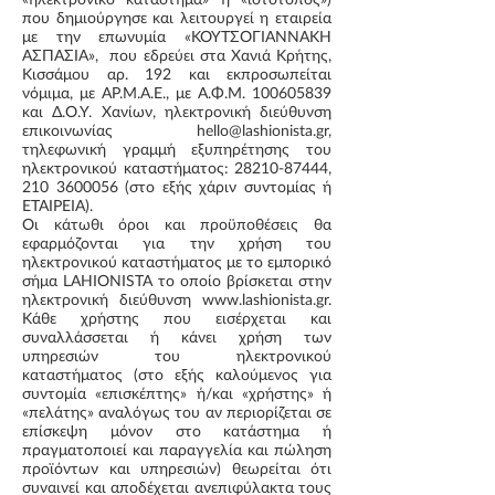
που δημιούργησε και λειτουργεί η εταιρεία
με την επωνυμία «ΚΟΥΤΣΟΓΙΑΝΝΑΚΗ
ΑΣΠΑΣΙΑ», που εδρεύει στα Χανιά Κρήτης,
Κισσάμου αρ. 192 και εκπροσωπείται
νόμιμα, με ΑΡ.Μ.Α.Ε., με Α.Φ.Μ.
100605839
και Δ.Ο.Υ. Χανίων, ηλεκτρονική διεύθυνση
επικοινωνίας
hello@lashionista.gr
,
τηλεφωνική γραμμή εξυπηρέτησης του
ηλεκτρονικού καταστήματος:
28210-87444
,
210 3600056
(στο εξής χάριν συντομίας ή
ΕΤΑΙΡΕΙΑ).
Οι κάτωθι όροι και προϋποθέσεις θα
εφαρμόζονται για την χρήση του
ηλεκτρονικού καταστήματος με το εμπορικό
σήμα LAHIONISTA το οποίο βρίσκεται στην
ηλεκτρονική διεύθυνση
www.lashionista.gr
.
Κάθε χρήστης που εισέρχεται και
συναλλάσσεται ή κάνει χρήση των
υπηρεσιών του ηλεκτρονικού
καταστήματος (στο εξής καλούμενος για
συντομία «επισκέπτης» ή/και «χρήστης» ή
«πελάτης» αναλόγως του αν περιορίζεται σε
επίσκεψη μόνον στο κατάστημα ή
πραγματοποιεί και παραγγελία και πώληση
προϊόντων και υπηρεσιών) θεωρείται ότι
συναινεί και αποδέχεται ανεπιφύλακτα τους