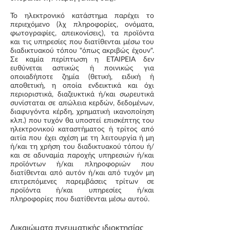
Το ηλεκτρονικό κατάστημα παρέχει το
περιεχόμενο (λχ πληροφορίες, ονόματα,
φωτογραφίες, απεικονίσεις), τα προϊόντα
και τις υπηρεσίες που διατίθενται μέσω του
διαδικτυακού τόπου "όπως ακριβώς έχουν".
Σε καμία περίπτωση η ΕΤΑΙΡΕΙΑ δεν
ευθύνεται αστικώς ή ποινικώς για
οποιαδήποτε ζημία (θετική, ειδική ή
αποθετική, η οποία ενδεικτικά και όχι
περιοριστικά, διαζευκτικά ή/και σωρευτικά
συνίσταται σε απώλεια κερδών, δεδομένων,
διαφυγόντα κέρδη, χρηματική ικανοποίηση
κλπ.) που τυχόν θα υποστεί επισκέπτης του
ηλεκτρονικού καταστήματος ή τρίτος από
αιτία που έχει σχέση με τη λειτουργία ή μη
ή/και τη χρήση του διαδικτυακού τόπου ή/
και σε αδυναμία παροχής υπηρεσιών ή/και
προϊόντων ή/και πληροφοριών που
διατίθενται από αυτόν ή/και από τυχόν μη
επιτρεπόμενες παρεμβάσεις τρίτων σε
προϊόντα ή/και υπηρεσίες ή/και
πληροφορίες που διατίθενται μέσω αυτού.
Δικαιώματα πνευματικής ιδιοκτησίας