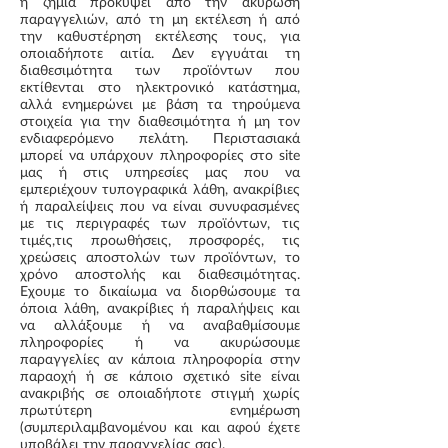
ή ζημία προκύψει από την ακύρωση
παραγγελιών, από τη μη εκτέλεση ή από
την καθυστέρηση εκτέλεσης τους, για
οποιαδήποτε αιτία. Δεν εγγυάται τη
διαθεσιμότητα των προϊόντων που
εκτίθενται στο ηλεκτρονικό κατάστημα,
αλλά ενημερώνει με βάση τα τηρούμενα
στοιχεία για την διαθεσιμότητα ή μη τον
ενδιαφερόμενο πελάτη. Περιστασιακά
μπορεί να υπάρχουν πληροφορίες στο site
μας ή στις υπηρεσίες μας που να
εμπεριέχουν τυπογραφικά λάθη, ανακρίβιες
ή παραλείψεις που να είναι συνυφασμένες
με τις περιγραφές των προϊόντων, τις
τιμές,τις προωθήσεις, προσφορές, τις
χρεώσεις αποστολών των προϊόντων, το
χρόνο αποστολής και διαθεσιμότητας.
Εχουμε το δικαίωμα να διορθώσουμε τα
όποια λάθη, ανακρίβιες ή παραλήψεις και
να αλλάξουμε ή να αναβαθμίσουμε
πληροφορίες ή να ακυρώσουμε
παραγγελίες αν κάποια πληροφορία στην
παραοχή ή σε κάποιο σχετικό site είναι
ανακριβής σε οποιαδήποτε στιγμή χωρίς
πρωτύτερη ενημέρωση
(συμπεριλαμβανομένου και και αφού έχετε
υποβάλει την παραγγελίας σας).