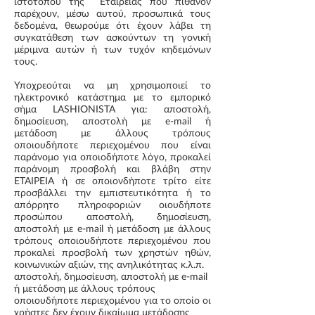
ιστότοπου της Εταιρείας που πιθανόν
παρέχουν, μέσω αυτού, προσωπικά τους
δεδομένα, θεωρούμε ότι έχουν λάβει τη
συγκατάθεση των ασκούντων τη γονική
μέριμνα αυτών ή των τυχόν κηδεμόνων
τους.
Υποχρεούται να μη χρησιμοποιεί τo
ηλεκτρονικό κατάστημα με το εμπορικό
σήμα LASHIONISTA για: αποστολή,
δημοσίευση, αποστολή με e-mail ή
μετάδοση με άλλους τρόπους
οποιουδήποτε περιεχομένου που είναι
παράνομο για οποιοδήποτε λόγο, προκαλεί
παράνομη προσβολή και βλάβη στην
ΕΤΑΙΡΕΙΑ ή σε οποιονδήποτε τρίτο είτε
προσβάλλει την εμπιστευτικότητα ή το
απόρρητο πληροφοριών οιουδήποτε
προσώπου αποστολή, δημοσίευση,
αποστολή με e-mail ή μετάδοση με άλλους
τρόπους οποιουδήποτε περιεχομένου που
προκαλεί προσβολή των χρηστών ηθών,
κοινωνικών αξιών, της ανηλικότητας κ.λ.π.
αποστολή, δημοσίευση, αποστολή με e-mail
ή μετάδοση με άλλους τρόπους
οποιουδήποτε περιεχομένου για το οποίο οι
χρήστες δεν έχουν δικαίωμα μετάδοσης