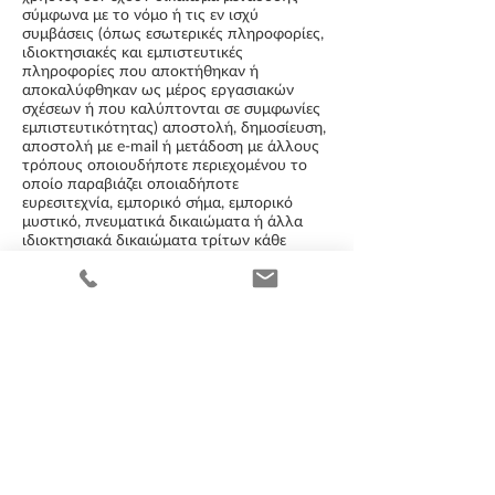
σύμφωνα με το νόμο ή τις εν ισχύ
συμβάσεις (όπως εσωτερικές πληροφορίες,
ιδιοκτησιακές και εμπιστευτικές
πληροφορίες που αποκτήθηκαν ή
αποκαλύφθηκαν ως μέρος εργασιακών
σχέσεων ή που καλύπτονται σε συμφωνίες
εμπιστευτικότητας) αποστολή, δημοσίευση,
αποστολή με e-mail ή μετάδοση με άλλους
τρόπους οποιουδήποτε περιεχομένου το
οποίο παραβιάζει οποιαδήποτε
ευρεσιτεχνία, εμπορικό σήμα, εμπορικό
μυστικό, πνευματικά δικαιώματα ή άλλα
ιδιοκτησιακά δικαιώματα τρίτων κάθε
είδους αποστολή, δημοσίευση, αποστολή με
e-mail ή μετάδοση με άλλους τρόπους
οποιουδήποτε υλικού το οποίο περιέχει
ιούς λογισμικού ή οποιουσδήποτε άλλους
κώδικες, αρχεία ή προγράμματα που έχουν
σχεδιαστεί με σκοπό την διακοπή, την
πρόκληση βλάβης, την καταστροφή ή τον
εξοπλισμό της λειτουργίας οποιουδήποτε
λογισμικού ή υλικού υπολογιστών
ηθελημένη ή αθέλητη παράβαση της
ισχύουσας νομοθεσίας ή των διατάξεων
παρενόχληση τρίτων με οποιοδήποτε
τρόπο συλλογή ή αποθήκευση προσωπικών