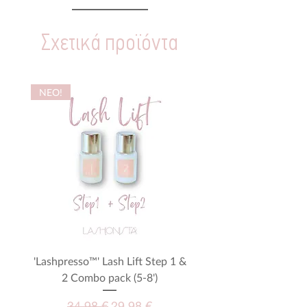
Σχετικά προϊόντα
NEO!
'Lashpresso™' Lash Lift Step 1 &
Μεγενθυτικά γυαλιά - M
2 Combo pack (5-8')
Κανονική τιμή
Τιμή Έκπτωσης
34,98 €
29,98 €