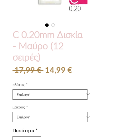
C 0.20mm Δισκία
- Μαύρο (12
σειρές)
Κανονική
Τιμή
 17,99 € 
14,99 €
τιμή
Έκπτωσης
πλάτος
*
μάκρος
*
Ποσότητα
*